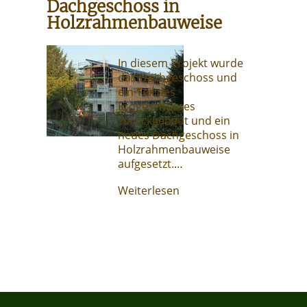
Dachgeschoss in
Holzrahmenbauweise
In diesem Projekt wurde
das Dachgeschoss und
ein Teil des
Erdgeschosses
zurückgebaut und ein
neues Dachgeschoss in
Holzrahmenbauweise
aufgesetzt.…
Weiterlesen